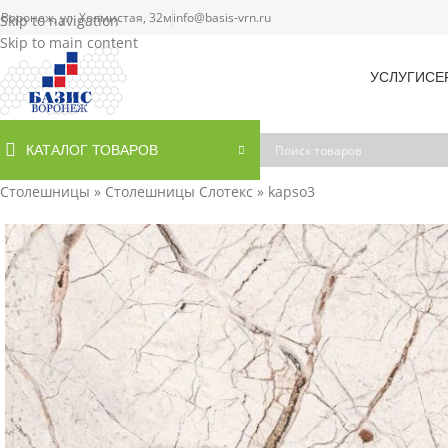
. Воронеж, ул. Холмистая, 32м
info@basis-vrn.ru
Skip to navigation
Skip to main content
УСЛУГИ
СЕ
КАТАЛОГ ТОВАРОВ
Столешницы
»
Столешницы Слотекс
»
kapso3