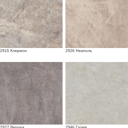
2915 Клермон
2926 Неаполь
2927 Верона
2946 Галия