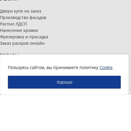
Двери купе на заказ
Производство фасадов
Распил ЛДСП
Нанесение кромки
Фрезеровка и присадка
Заказ раскроя онлайн
ТОВАРЫ
Пользуясь сайтом, вы принимаете политику
Cookie
ЛДСП
МДФ
Кромочный материал
Хорошо
Мебельная фурнитура
Плиты и панели МДФ
Системы для шкафов-купе
Компания «Базис Воронеж» © 2018-2026.
Полное или частичное копирование и распространение материалов запрещено.
Информация, размещенная на сайте, носит информационный характер и не
является публичной офертой, определяемой положениями статьи 437