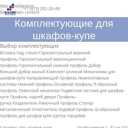
Skip to navigation
+7 (473) 202–20–89
Skip to main content
Комплектующие для
шкафов-купе
Выбор комплектующих
Вставка под стекло
Горизонтальный верхний
профиль
Горизонтальный межсекционный
профиль
Горизонтальный нижний профиль
Добор
большой
Добор малый
Комплект роликов
Механизмы для
шкафов-купе
Направляющий профиль
Нижнеопорные
системы
Нижний профиль
Основной профиль
П-образный
профиль
Пивотный механизм
Подвесная система для шкафов-
купе
Профиль задней двери
Профиль-
ручка
Разделитель
Рамочный профиль
Стопор
металлический
Уплотнитель
Ходовой профиль
Ш-образный
профиль для шкафов купе
Щетка торцевая
Системы для шкафов-купе
Отображение 1–32 из 101