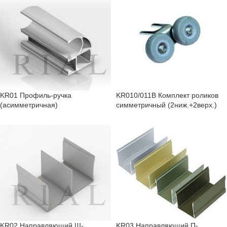
KR01 Профиль-ручка
KR010/011B Комплект роликов
(асимметричная)
симметричный (2ниж.+2верх.)
KR02 Направляющий Ш-
KR03 Направляющий П-