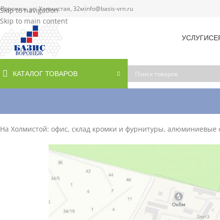
. Воронеж, ул. Холмистая, 32м
info@basis-vrn.ru
Skip to navigation
Skip to main content
УСЛУГИ
СЕ
КАТАЛОГ ТОВАРОВ
На Холмистой: офис, склад кромки и фурнитуры, алюминиевые 