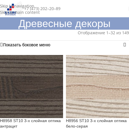
Skip to navigation
+7 (473) 202–20–89
Skip to main content
Древесные декоры
Отображение 1–32 из 149
Показать боковое меню
H8958 ST10 3-х слойная оптика
H8956 ST10 3-х слойная оптика
антрацит
бело-серая