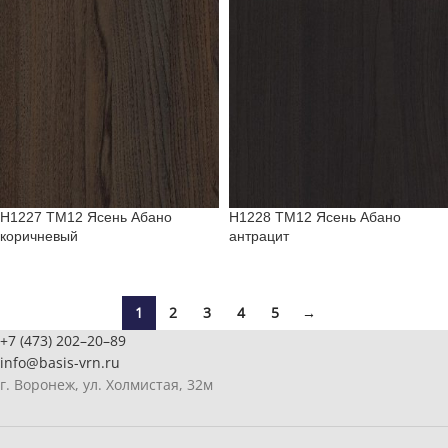
H1227 TM12 Ясень Абано
H1228 TM12 Ясень Абано
коричневый
антрацит
1
2
3
4
5
→
+7 (473) 202–20–89
info@basis-vrn.ru
г. Воронеж, ул. Холмистая, 32м