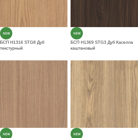
NEW
NEW
БСП H1316 STG8 Дуб
БСП H1369 STG3 Дуб Каселла
текстурный
каштановый
NEW
NEW