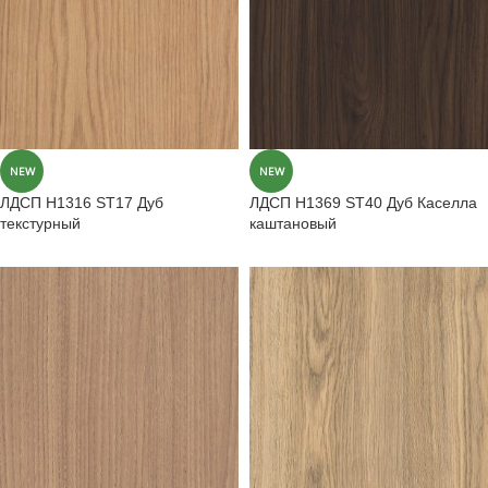
NEW
NEW
ЛДСП H1316 ST17 Дуб
ЛДСП H1369 ST40 Дуб Каселла
текстурный
каштановый