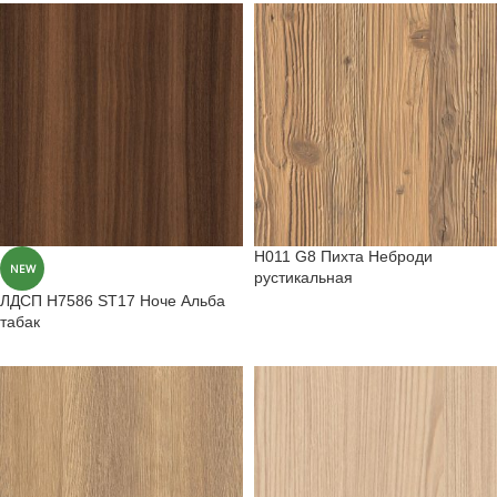
H011 G8 Пихта Неброди
NEW
рустикальная
ЛДСП H7586 ST17 Ноче Альба
табак