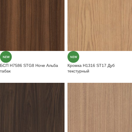
NEW
NEW
БСП H7586 STG8 Ноче Альба
Кромка H1316 ST17 Дуб
табак
текстурный