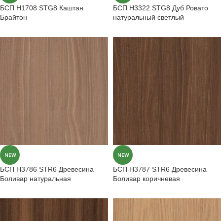
БСП H1708 STG8 Каштан
БСП H3322 STG8 Дуб Ровато
Брайтон
натуральный светлый
NEW
NEW
БСП H3786 STR6 Древесина
БСП H3787 STR6 Древесина
Боливар натуральная
Боливар коричневая