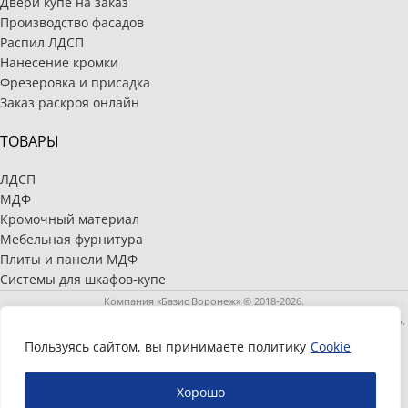
Двери купе на заказ
Производство фасадов
Распил ЛДСП
Нанесение кромки
Фрезеровка и присадка
Заказ раскроя онлайн
ТОВАРЫ
ЛДСП
МДФ
Кромочный материал
Мебельная фурнитура
Плиты и панели МДФ
Системы для шкафов-купе
Компания «Базис Воронеж» © 2018-2026.
Полное или частичное копирование и распространение материалов запрещено.
Информация, размещенная на сайте, носит информационный характер и не
Пользуясь сайтом, вы принимаете политику
Cookie
является публичной офертой, определяемой положениями статьи 437
Гражданского кодекса Российской Федерации.
Хорошо