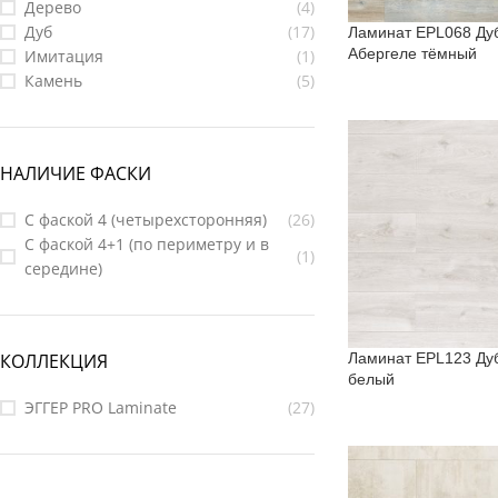
Дерево
(4)
Дуб
(17)
Ламинат EPL068 Ду
Абергеле тёмный
Имитация
(1)
Камень
(5)
НАЛИЧИЕ ФАСКИ
С фаской 4 (четырехсторонняя)
(26)
С фаской 4+1 (по периметру и в
(1)
середине)
Ламинат EPL123 Ду
КОЛЛЕКЦИЯ
белый
ЭГГЕР PRO Laminate
(27)