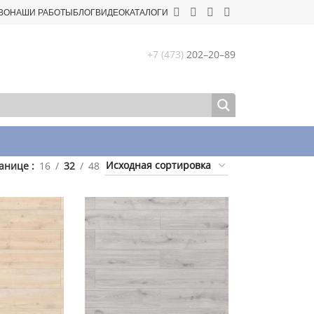
ВО
НАШИ РАБОТЫ
БЛОГ
ВИДЕО
КАТАЛОГИ
+7 (473)
202–20–89
ранице
16
32
48