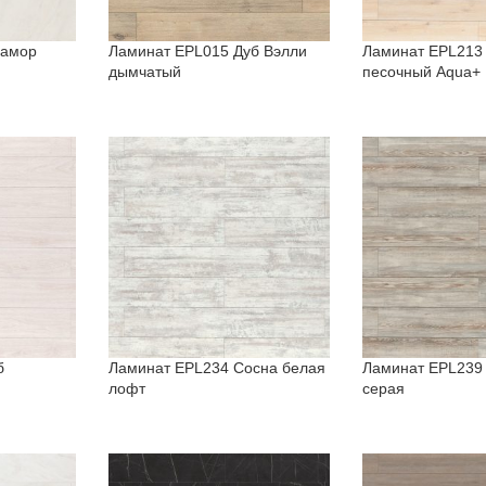
рамор
Ламинат EPL015 Дуб Вэлли
Ламинат EPL213
дымчатый
песочный Aqua+
б
Ламинат EPL234 Сосна белая
Ламинат EPL239
лофт
серая