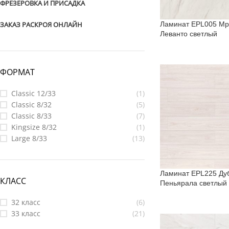
ФРЕЗЕРОВКА И ПРИСАДКА
Ламинат EPL005 М
ЗАКАЗ РАСКРОЯ ОНЛАЙН
Леванто светлый
ФОРМАТ
Classic 12/33
(1)
Classic 8/32
(5)
Classic 8/33
(7)
Kingsize 8/32
(1)
Large 8/33
(13)
Ламинат EPL225 Ду
КЛАСС
Пеньярала светлый
32 класс
(6)
33 класс
(21)