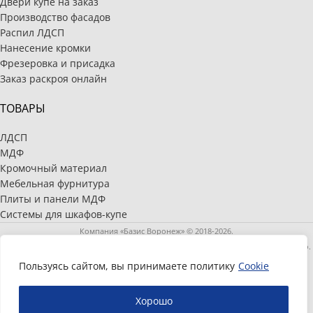
Двери купе на заказ
Производство фасадов
Распил ЛДСП
Нанесение кромки
Фрезеровка и присадка
Заказ раскроя онлайн
ТОВАРЫ
ЛДСП
МДФ
Кромочный материал
Мебельная фурнитура
Плиты и панели МДФ
Системы для шкафов-купе
Компания «Базис Воронеж» © 2018-2026.
Полное или частичное копирование и распространение материалов запрещено.
Информация, размещенная на сайте, носит информационный характер и не
Пользуясь сайтом, вы принимаете политику
Cookie
является публичной офертой, определяемой положениями статьи 437
Гражданского кодекса Российской Федерации.
Хорошо